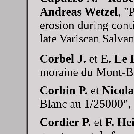
Andreas Wetzel
, "
erosion during cont
late Variscan Salva
Corbel
J.
et
E. Le 
moraine du Mont-Bl
Corbin P.
et
Nicola
Blanc au 1/25000",
Cordier P.
et
F. He