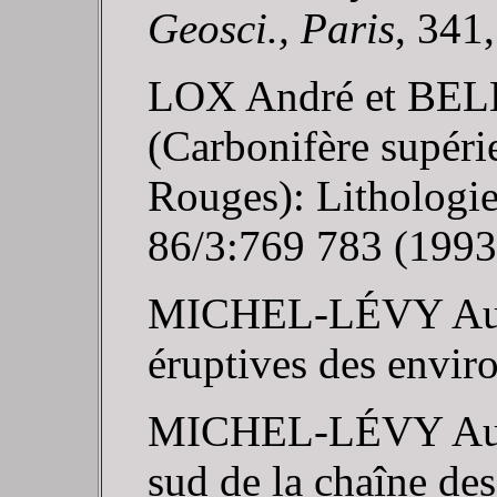
Geosci., Paris
,
341
LOX André et BELLI
(Carbonifère supéri
Rouges): Lithologie
86/3:769 783 (1993)
MICHEL-LÉVY August
éruptives des envir
MICHEL-LÉVY August
sud de la chaîne de