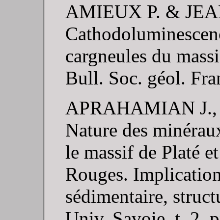
AMIEUX P. & JEA
Cathodoluminescence
cargneules du massi
Bull. Soc. géol. Fra
APRAHAMIAN J., PA
Nature des minéraux a
le massif de Platé et
Rouges. Implication
sédimentaire, struc
Univ. Savoie, t. 2, 