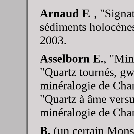
Arnaud F.
, "Signa
sédiments holocènes
2003.
Asselborn E.
, "Min
"Quartz tournés, gwi
minéralogie de Cha
"Quartz à âme versu
minéralogie de Cha
B.
(un certain Mons