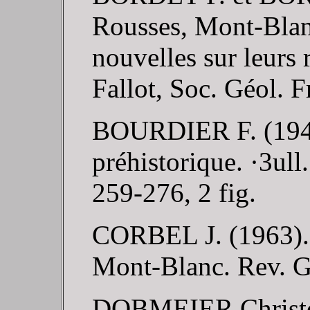
Rousses, Mont-Blan
nouvelles sur leurs 
Fallot, Soc. Géol. F
BOURDIER F. (1943).
préhistorique. ·3ull.
259-276, 2 fig.
CORBEL J. (1963). -
Mont-Blanc. Rev. Gé
DOBMEIER Christ