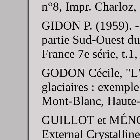
n°8, Impr. Charloz,
GIDON P. (1959). - 
partie Sud-Ouest du
France 7e série, t.1
GODON Cécile, "L'é
glaciaires : exempl
Mont-Blanc, Haute-
GUILLOT et MÉNO
External Crystallin