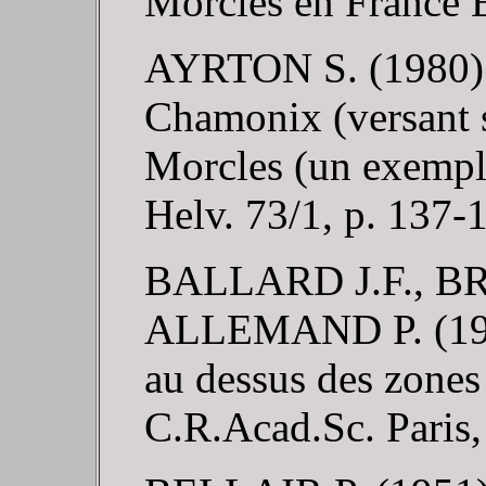
Morcles en France E
AYRTON S. (1980). 
Chamonix (versant su
Morcles (un exemple
Helv. 73/1, p. 137-
BALLARD J.F., BR
ALLEMAND P. (1987
au dessus des zone
C.R.Acad.Sc. Paris, 