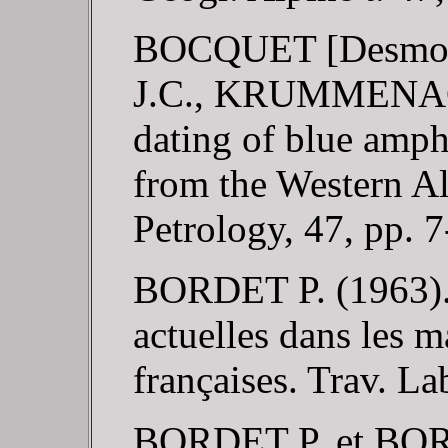
BOCQUET [Desmon
J.C., KRUMMENACH
dating of blue amph
from the Western Al
Petrology, 47, pp. 7
BORDET P. (1963). 
actuelles dans les m
françaises. Trav. La
BORDET P. et BORD