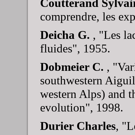
Coutterand Sylvai
comprendre, les exp
Deicha G.
, "Les la
fluides", 1955.
Dobmeier C.
, "Va
southwestern Aiguil
western Alps) and th
evolution", 1998.
Durier Charles
, "