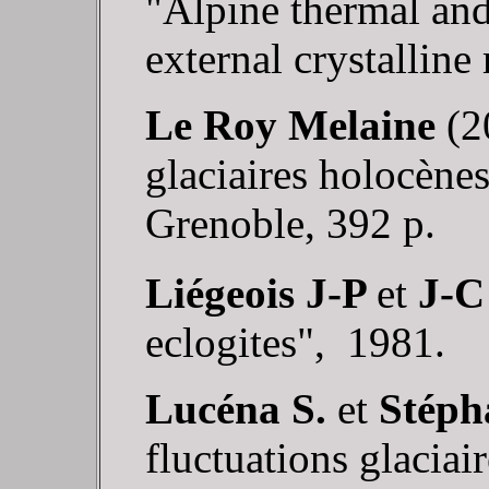
"Alpine thermal and 
external crystalline
Le Roy Melaine
(2
glaciaires holocènes
Grenoble, 392 p.
Liégeois J-P
et
J-C
eclogites", 1981.
Lucéna S.
et
Stéph
fluctuations glaciair