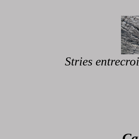
Stries entrecro
Ca