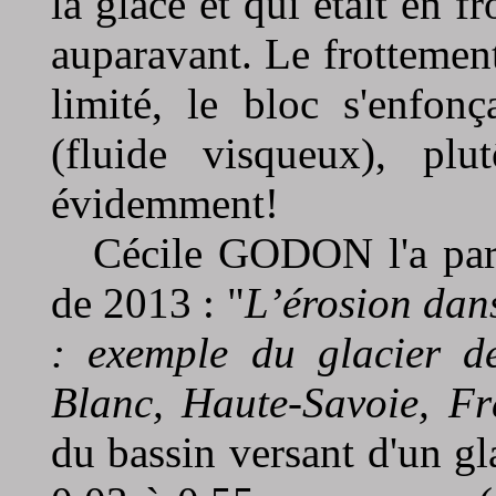
la glace et qui était en f
auparavant. Le frottemen
limité, le bloc s'enfon
(fluide visqueux), pl
évidemment!
Cécile GODON l'a parf
de 2013 : "
L’érosion dans
: exemple du glacier d
Blanc, Haute-Savoie, Fr
du bassin versant d'un gla