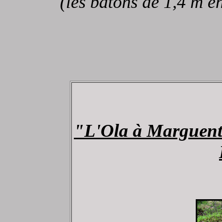
(les bâtons de 1,4 m en
"L'Ola à Marguent"