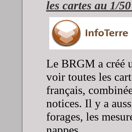
les cartes au 1/5
Le BRGM a créé un 
voir toutes les car
français, combinée
notices.
Il y a aus
forages, les mesur
nappes...